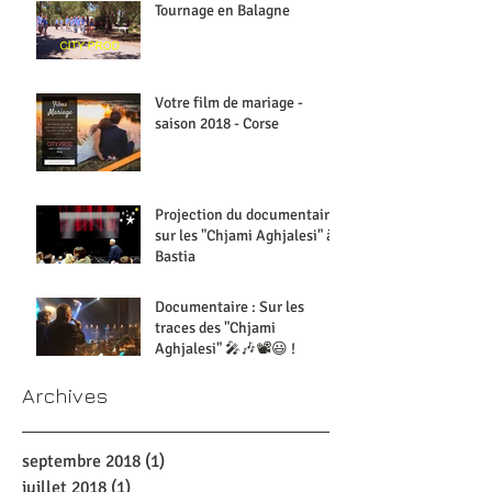
Tournage en Balagne
Votre film de mariage -
saison 2018 - Corse
Projection du documentaire
sur les "Chjami Aghjalesi" à
Bastia
Documentaire : Sur les
traces des "Chjami
Aghjalesi" 🎤🎶📽😃 !
Archives
septembre 2018
(1)
1 post
juillet 2018
(1)
1 post